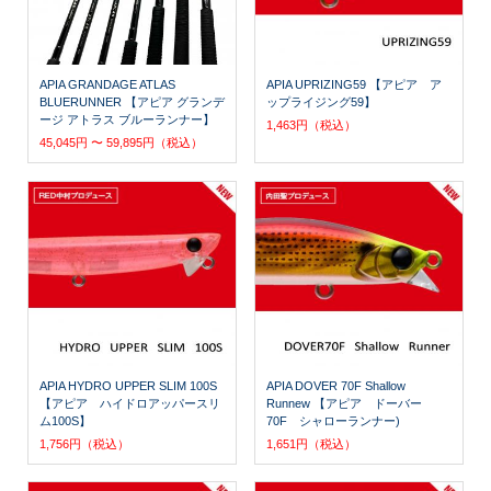
APIA GRANDAGE ATLAS
APIA UPRIZING59 【アピア ア
BLUERUNNER 【アピア グランデ
ップライジング59】
ージ アトラス ブルーランナー】
1,463円（税込）
45,045円 〜 59,895円（税込）
APIA HYDRO UPPER SLIM 100S
APIA DOVER 70F Shallow
【アピア ハイドロアッパースリ
Runnew 【アピア ドーバー
ム100S】
70F シャローランナー)
1,756円（税込）
1,651円（税込）