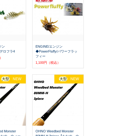
ジン
ENGINE/エンジン
4/デロフラ4
◆PowerFluffy/パワーフラッ
フィー
込）
1,100円（税込）
大型
NEW
大型
NEW
d Monster
OHNO Weedbed Monster