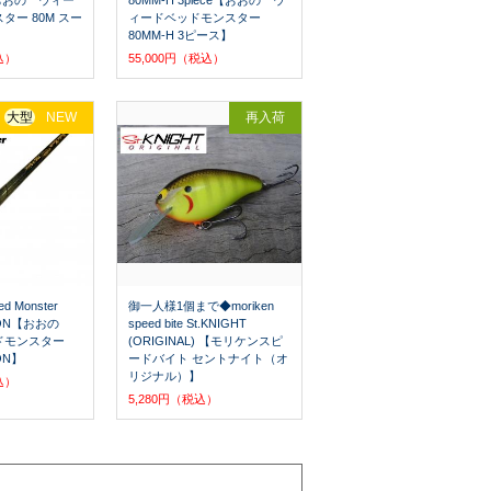
r【おおの ウィー
80MM-H 3piece【おおの ウ
ター 80M スー
ィードベッドモンスター
80MM-H 3ピース】
込）
55,000円（税込）
大型
NEW
再入荷
d Monster
御一人様1個まで◆moriken
ORON【おおの
speed bite St.KNIGHT
ドモンスター
(ORIGINAL) 【モリケンスピ
ON】
ードバイト セントナイト（オ
リジナル）】
込）
5,280円（税込）