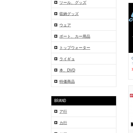
ツール、グッズ
収納グッズ
ウェア
ボート、カー用品
トップウォーター
ライギョ
本、DVD
特価商品
BRAND
ア行
カ行