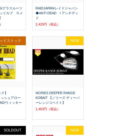
TS/グラスルーツ
RAIDJAPAN/レイドジャパン
/レッドカブ ※メ
◆ANTI DEAD / アンチデッ
可
ド
込）
2,420円（税込）
ッドストック
NEW
ック】
NORIES DEEPER RANGE
/フィッシュアロー
KOBAIT 【ノリーズ ディーパ
EAD/ウィッキー
ーレンジコベイト】
1,463円（税込）
SOLDOUT
NEW