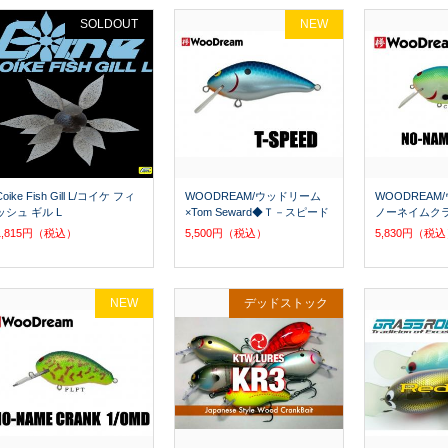
SOLDOUT
NEW
Coike Fish Gill L/コイケ フィ
WOODREAM/ウッドリーム
WOODREA
ッシュ ギル L
×Tom Seward◆Ｔ－スピード
ノーネイムクラ
1,815円（税込）
5,500円（税込）
5,830円（税
NEW
デッドストック