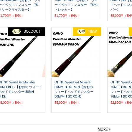
CreekMeister【おおの ウィ
76ML Trekker【おおの ウィ
80M Supe
ードベッドモンスター 76L
ードベッドモンスター 76ML
ドベッドモンス
クリークマイスター】
トレッカ－】
パー】
51,700円（税込）
51,700円（税込）
55,000円（税
大型
SOLDOUT
大型
NEW
OHNO WeedBedMonster
OHNO Weedbed Monster
OHNO Weedbe
80MH BHS 【おおの ウィード
80MM-H BORON【おおの
76ML-H B
ベッドモンスター 80MH
ウィードベッドモンスター
ウィードベッ
BHS】
80MM-H BORON】
76ML-H BOR
55,000円（税込）
55,000円（税込）
52,800円（税
MORE +