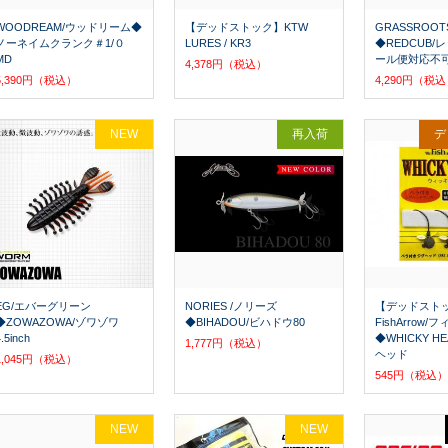
WOODREAM/ウッドリーム◆
【デッドストック】KTW
GRASSROO
ノーネイムクランク＃1/０
LURES / KR3
◆REDCUB
MD
ール便対応不
4,378円（税込）
5,390円（税込）
4,290円（税
NEW
再入荷
デ
EG/エバーグリーン
NORIES /ノリーズ
【デッドスト
◆ZOWAZOWA/ゾワゾワ
◆BIHADOU/ビハドウ80
FishArrow
.5inch
◆WHICKY H
1,777円（税込）
ヘッド
1,045円（税込）
545円（税込）
NEW
NEW