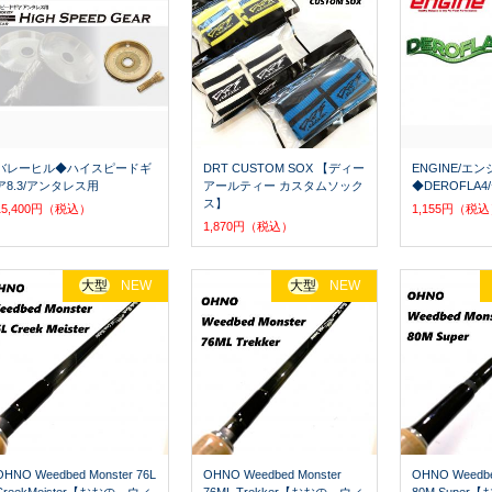
バレーヒル◆ハイスピードギ
DRT CUSTOM SOX 【ディー
ENGINE/エン
ア8.3/アンタレス用
アールティー カスタムソック
◆DEROFLA
ス】
15,400円（税込）
1,155円（税
1,870円（税込）
大型
NEW
大型
NEW
OHNO Weedbed Monster 76L
OHNO Weedbed Monster
OHNO Weedbe