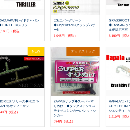
RAIDJAPAN/レイドジャパン
EG/エバーグリーン
GRASSROO
◆THRILLER/スリラー
◆ClapBuzzer6/クラップバザ
◆TANSAN/
ー6
ル便対応不可
4,180円（税込）
1,045円（税込）
3,190円（税
NEW
デッドストック
NORIES /ノリーズ◆NEO T-
ZAPPU/ザップ◆スーパーす
RAPALA/ラパ
SAN /ネオティーサン
りぬけ ◆タングステン/TG/
CITY THE I
テキサスシンカー/バレットシ
シュシティ 
743円（税込）
ンカー
1,210円（税
594円（税込）