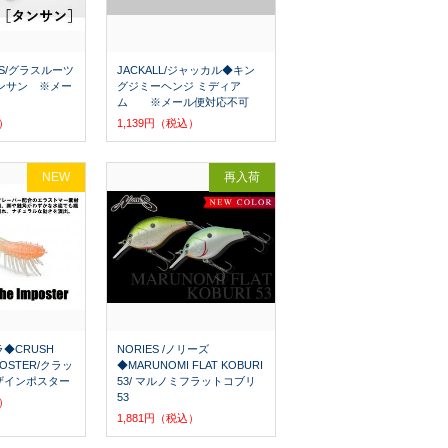
TS/グラスルーツ
JACKALL/ジャッカル◆キン
タンサン ※メー
グジミーヘンジ ミディア
ム ※メール便対応不可
込）
1,139円（税込）
NEW
再入荷
ラ◆CRUSH
NORIES /ノリーズ
MPOSTER/クラッ
◆MARUNOMI FLAT KOBURI
ザインポスター
53/ マルノミフラットコブリ
53
込）
1,881円（税込）