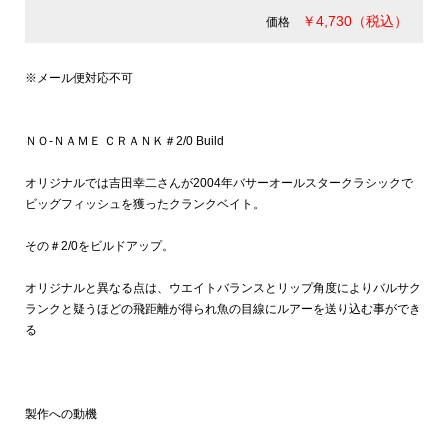
￥4,730（税込）
価格
※メール便対応不可
ＮＯ-ＮＡＭＥ ＣＲＡＮＫ＃2/0 Build
オリジナルでは吉田幸二さんが2004年バサーオールスタークラシックで
ビッグフィッシュを獲ったクランクベイト。
その＃2/0をビルドアップ。
オリジナルと異なる点は、ウエイトバランスとリップ角度によりバルサク
ランクと疑うほどの飛距離が得られ魚の目線にルアーを送り込む事ができ
る
製作への動機