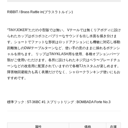
RIBBIT / Brass Rattle in(ブラスラトルイン)
“TiNYJOKER”ただの小型版では無い。 Vテールでは無くリアボディに設け
られたカップはポコポコとバブリーなサウンドを出し水面を掻き分けま
す。ショートでファットな形状はロッドアクションにも機敏に対応し移動
距離無しのDW/テーブルターンなど、使い手の意のままに操れるポテンシ
ャルを持ちます。 リップはTiNYKLASH用を使用、各種オプションパーツ
類がご使用いただけます。各所に設けられたネジ穴はペラ〜ブレードチュ
ーンなどの改造用に配置されていますので各種TJカスタムが楽しめます。
障害物回避能力も高く表層だけでなく、シャロークランキング使いにもお
すすめです。
標準フック : ST-36BC #1 スプリットリング : BOMBADA Forte No.3
属性
価格
在庫