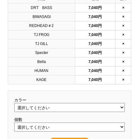
DRT BASS
7,040円
×
BIWASAGI
7,040円
×
REDHEAD＃2
7,040円
×
TJ FROG
7,040円
×
TJ GILL
7,040円
×
Specter
7,040円
×
Bella
7,040円
×
HUMAN
7,040円
×
KAGE
7,040円
×
カラー
個数