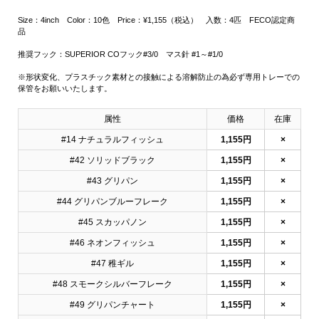
Size：4inch Color：10色 Price：¥1,155（税込） 入数：4匹 FECO認定商
品
推奨フック：SUPERIOR COフック#3/0 マス針 #1～#1/0
※形状変化、プラスチック素材との接触による溶解防止の為必ず専用トレーでの
保管をお願いいたします。
属性
価格
在庫
#14 ナチュラルフィッシュ
1,155円
×
#42 ソリッドブラック
1,155円
×
#43 グリパン
1,155円
×
#44 グリパンブルーフレーク
1,155円
×
#45 スカッパノン
1,155円
×
#46 ネオンフィッシュ
1,155円
×
#47 稚ギル
1,155円
×
#48 スモークシルバーフレーク
1,155円
×
#49 グリパンチャート
1,155円
×