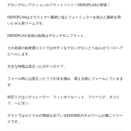
デロンデロンアクションのフラットベイト！DEROFLA4が登場！
DEROFLA4はエラストマー素材に塩とフォーミュラーを加えた素材を用
いたギル系ワームです。
DEROFLAの名前の由来はデロンデロンフラット。
その名前の由来通りストではボディをデロンデロンとうねらせてバスへア
ピールします。
大きな特徴は逆立ったボディのリブ。
フォール時には逆立ったリブが水を掴み、震える様にフォールしていきま
す。
対応リグはジグトレーラー、フットボールヘッド、フリーリグ、ネコリ
グ、ヘビダン。
テストではロクマルの実績も出ているENGINEのギルワームが遂にリリー
スです。