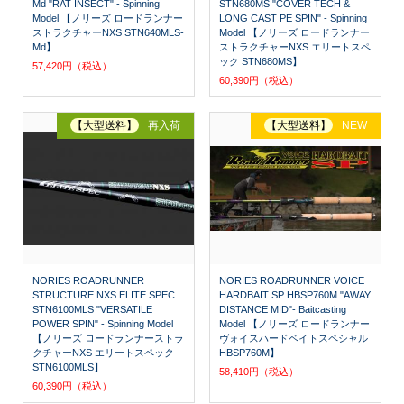
Md "RAT INSECT" - Spinning
STN680MS "COVER TECH &
Model 【ノリーズ ロードランナー
LONG CAST PE SPIN" - Spinning
ストラクチャーNXS STN640MLS-
Model 【ノリーズ ロードランナー
Md】
ストラクチャーNXS エリートスペ
ック STN680MS】
57,420円（税込）
60,390円（税込）
【大型送料】
再入荷
【大型送料】
NEW
NORIES ROADRUNNER
NORIES ROADRUNNER VOICE
STRUCTURE NXS ELITE SPEC
HARDBAIT SP HBSP760M "AWAY
STN6100MLS "VERSATILE
DISTANCE MID"- Baitcasting
POWER SPIN" - Spinning Model
Model 【ノリーズ ロードランナー
【ノリーズ ロードランナーストラ
ヴォイスハードベイトスペシャル
クチャーNXS エリートスペック
HBSP760M】
STN6100MLS】
58,410円（税込）
60,390円（税込）