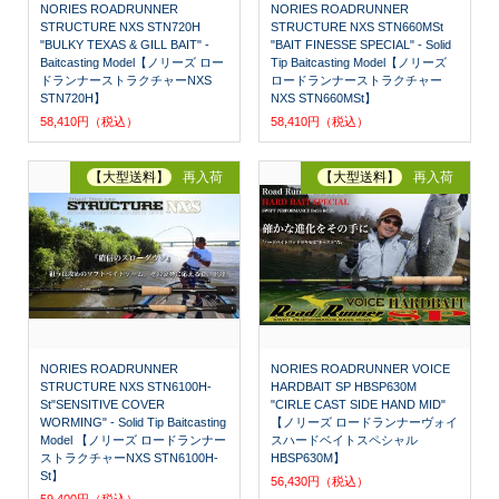
NORIES ROADRUNNER
NORIES ROADRUNNER
STRUCTURE NXS STN720H
STRUCTURE NXS STN660MSt
"BULKY TEXAS & GILL BAIT" -
"BAIT FINESSE SPECIAL" - Solid
Baitcasting Model【ノリーズ ロー
Tip Baitcasting Model【ノリーズ
ドランナーストラクチャーNXS
ロードランナーストラクチャー
STN720H】
NXS STN660MSt】
58,410円（税込）
58,410円（税込）
【大型送料】
再入荷
【大型送料】
再入荷
NORIES ROADRUNNER
NORIES ROADRUNNER VOICE
STRUCTURE NXS STN6100H-
HARDBAIT SP HBSP630M
St"SENSITIVE COVER
"CIRLE CAST SIDE HAND MID"
WORMING" - Solid Tip Baitcasting
【ノリーズ ロードランナーヴォイ
Model 【ノリーズ ロードランナー
スハードベイトスペシャル
ストラクチャーNXS STN6100H-
HBSP630M】
St】
56,430円（税込）