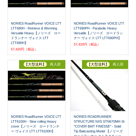
NORIES RoadRunner VOICE LTT
NORIES RoadRunner VOICE LTT
LTT680H - Retrieve & Worming
LTT690PH - Parabolic Heavy
Versatile Heavy【ノリーズ ロー
Versatile【ノリーズ ロードラン
ドランナー ヴォイス LTT
ナー ヴォイス LTT LTT690PH】
LTT680H】
57,420円（税込）
57,420円（税込）
【大型送料】
再入荷
【大型送料】
再入荷
NORIES RoadRunner VOICE LTT
NORIES ROADRUNNER
LTT6100H - Slow rolling Heavy
STRUCTURE NXS STN670MH-St
cover【ノリーズ ロードランナ
"COVER BAIT FINESSE" - Solid
ー ヴォイス LTT LTT6100H】
Tip Baitcasting Model 【ノリーズ
ロードランナー ストラクチャー