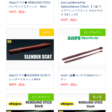
Deps/デプス◆ REBOUND STICK
issei LiarMinnowFlat
/リバウンドスティック 6inch
SakanaSakana 3.8inch 【一誠 ラ
イアーミノーフラット サカナサカ
941円（税込）
ナ 3.8インチ】
842円（税込）
NEW
ロングセラー
deps/デプス◆SLENDER SCAT/ス
issei/一誠◆スパテラ10inch /スパ
レンダースキャット4inch
テン
888円（税込）
842円（税込）
ロングセラー
再入荷