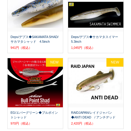
Deps/デプス◆SAKAMATA SHAD/
Deps/デプス◆サカマタスイマー
サカマタシャッド 4.5inch
5.3inch
941円（税込）
1,045円（税込）
NEW
NEW
EG/エバーグリーン◆ブルポイン
RAIDJAPAN/レイドジャパン
トシャッド
◆ANTI DEAD / アンチデッド
970円（税込）
2,420円（税込）