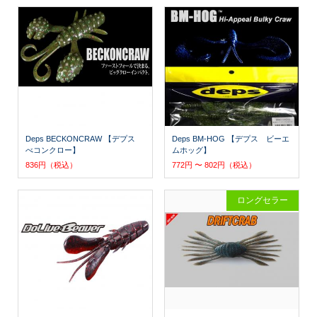
Deps BECKONCRAW 【デプス
Deps BM-HOG 【デプス ビーエ
べコンクロー】
ムホッグ】
836円（税込）
772円 〜 802円（税込）
ロングセラー