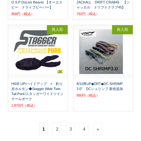
O.S.P DoLive Beaver 【オーエス
JACKALL DRIFT CRAB45 【ジ
ピー ドライブビーバー】
ャッカル ドリフトクラブ45】
858円（税込）
792円（税込）
再入荷
再入荷
HIDE UP/ハイドアップ × 釣り
8/10再UP◆DRT◆DC SHRIMP
吉ホルモン◆Stagger Wide Twin
3.0” DCシュリンプ 新色追加
Tail Pork/スタッガーワイドツイン
990円（税込）
テールポーク
1,870円（税込）
1
2
3
4
»