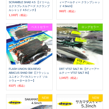
SCRAMBLE SHAD 4.5 【ドリーム
ィーアールティー クランプシャッ
エクスプレスルアーズ スクランブ
ド 4.5inch】
ルシャッド 4.5インチ】
990円（税込）
1,100円（税込）
ベストセラー
ロングセラー
FLASH UNION SEA REVO
DRT VTS7 SALT IN 【ディーアー
ABACUS SHAD SW 【フラッシュ
ルティー VTS7 SALT IN】
ユニオン アバカスシャッド ソル
1,045円（税込）
トウォーターカラー】
832円（税込）
NEW
NEW