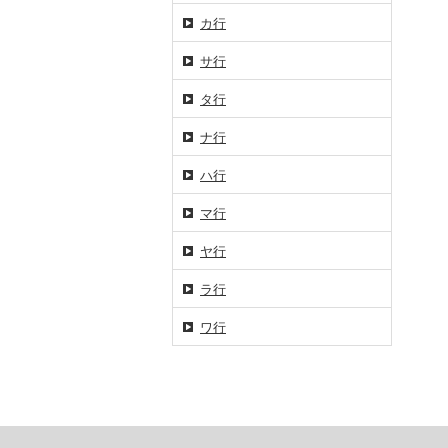
カ行
サ行
タ行
ナ行
ハ行
マ行
ヤ行
ラ行
ワ行