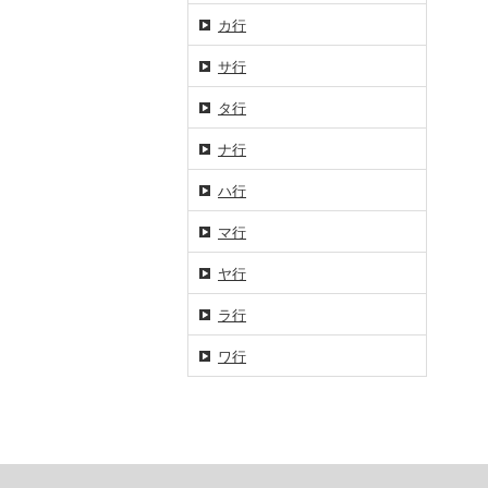
カ行
サ行
タ行
ナ行
ハ行
マ行
ヤ行
ラ行
ワ行