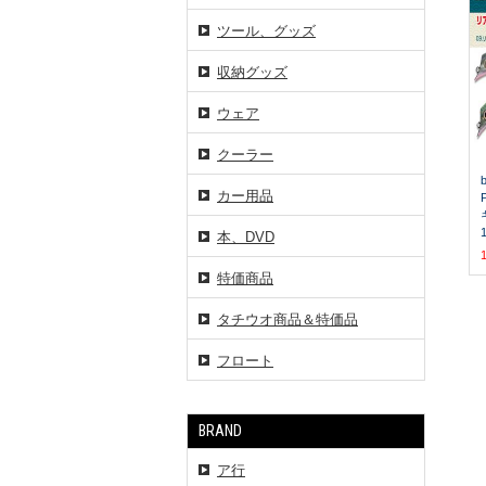
ツール、グッズ
収納グッズ
ウェア
クーラー
カー用品
本、DVD
特価商品
タチウオ商品＆特価品
フロート
BRAND
ア行