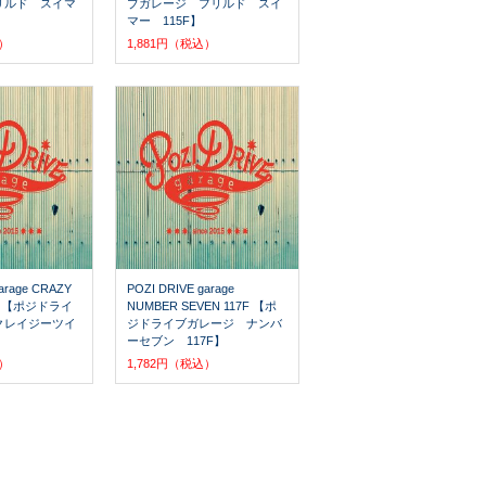
リルド スイマ
ブガレージ フリルド スイ
マー 115F】
込）
1,881円（税込）
arage CRAZY
POZI DRIVE garage
0S 【ポジドライ
NUMBER SEVEN 117F 【ポ
クレイジーツイ
ジドライブガレージ ナンバ
ーセブン 117F】
込）
1,782円（税込）