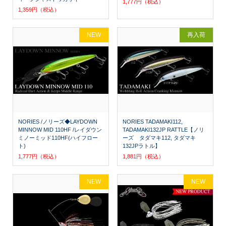
1,777円（税込）
1,359円（税込）
NEW
再入荷
NORIES /ノリーズ◆LAYDOWN
NORIES TADAMAKI112,
MINNOW MID 110HF /レイダウン
TADAMAKI132JP RATTLE【ノリ
ミノーミッド110HF(ハイフロー
ーズ タダマキ112, タダマキ
ト)
132JPラトル】
1,777円（税込）
1,881円（税込）
NEW
NEW