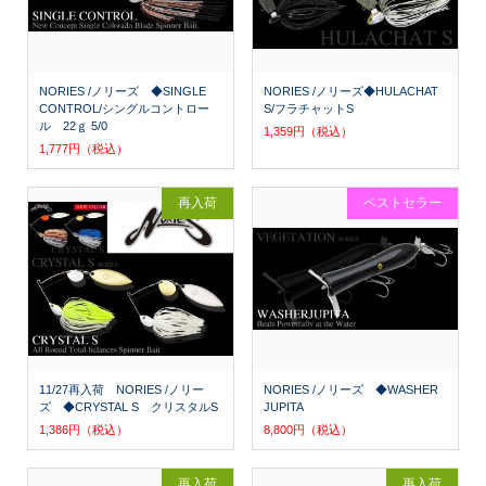
NORIES /ノリーズ ◆SINGLE
NORIES /ノリーズ◆HULACHAT
CONTROL/シングルコントロー
S/フラチャットS
ル 22ｇ 5/0
1,359円（税込）
1,777円（税込）
再入荷
ベストセラー
11/27再入荷 NORIES /ノリー
NORIES /ノリーズ ◆WASHER
ズ ◆CRYSTAL S クリスタルS
JUPITA
1,386円（税込）
8,800円（税込）
再入荷
再入荷