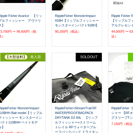
Ripple Fisher Avarice 【リッ
RippleFisher MonsterImpact
Ripple Fisher 
プルフィッシャー アヴァリ
91BH【リップルフィッシャー
【リップルフ
ス】
モンスターインパクト91BH】
アルクレセン
73,700円 〜 96,800円（税
90,200円（税込）
44,000円 〜 
込）
込）
【大型送料】
再入荷
SOLDOUT
RippleFisher MonsterImpact
RippleFisher×StreamTrail RF
RippleFish
110BHH Bait model【リップル
WATERPROOFBAGPACK
シャー 【RF
フィッシャー モンスターイン
DRYTANK D2 60L 【リップ
グスリーブT
パクト110BHH ベイトモデ
ルフィッシャー×ストリーム
7,150円（税
ル】
トレイル RFウォータープル
ーフバックパック ドライタン