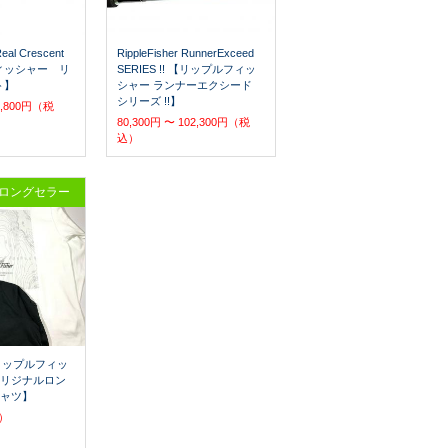
Real Crescent
RippleFisher RunnerExceed
ィッシャー リ
SERIES !! 【リップルフィッ
ト】
シャー ランナーエクシード
シリーズ !!】
63,800円（税
80,300円 〜 102,300円（税
込）
ロングセラー
er リップルフィッ
オリジナルロン
シャツ】
込）