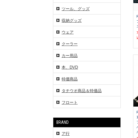
ツール、グッズ
収納グッズ
ウェア
クーラー
カー用品
本、DVD
特価商品
タチウオ商品＆特価品
フロート
BRAND
ア行