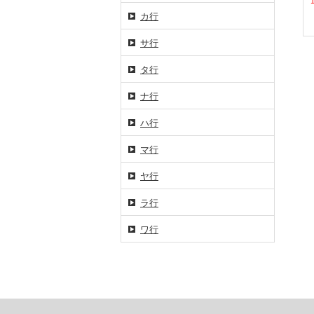
カ行
サ行
タ行
ナ行
ハ行
マ行
ヤ行
ラ行
ワ行