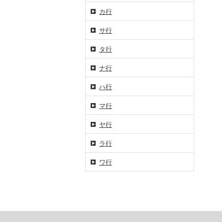
カ行
サ行
タ行
ナ行
ハ行
マ行
ヤ行
ラ行
ワ行