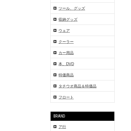
ツール、グッズ
収納グッズ
ウェア
クーラー
カー用品
本、DVD
特価商品
タチウオ商品＆特価品
フロート
BRAND
ア行