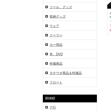
ツール、グッズ
収納グッズ
ウェア
クーラー
カー用品
本、DVD
特価商品
タチウオ商品＆特価品
フロート
BRAND
ア行