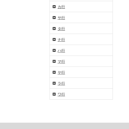
カ行
サ行
タ行
ナ行
ハ行
マ行
ヤ行
ラ行
ワ行