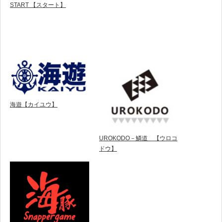
START 【スタート】
海遊【カイユウ】
UROKODO－鱗道 【ウロコ
ドウ】