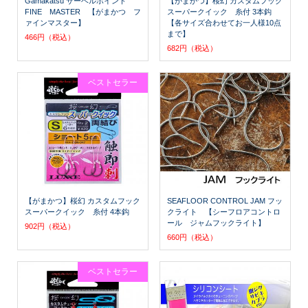
Gamakatsu サーベルポイント
【がまかつ】桜幻 カスタムフック
FINE MASTER 【がまかつ フ
スーパークイック 糸付 3本鈎
ァインマスター】
【各サイズ合わせてお一人様10点
まで】
466円（税込）
682円（税込）
ベストセラー
【がまかつ】桜幻 カスタムフック
SEAFLOOR CONTROL JAM フッ
スーパークイック 糸付 4本鈎
クライト 【シーフロアコントロ
ール ジャムフックライト】
902円（税込）
660円（税込）
ベストセラー