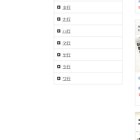
タ行
ナ行
ハ行
マ行
ヤ行
ラ行
ワ行