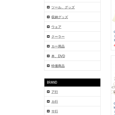
ツール、グッズ
収納グッズ
ウェア
クーラー
カー用品
本、DVD
特価商品
BRAND
ア行
カ行
サ行