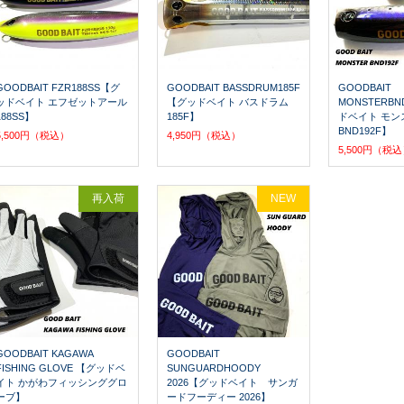
GOODBAIT FZR188SS【グ
GOODBAIT BASSDRUM185F
GOODBAIT
ッドベイト エフゼットアール
【グッドベイト バスドラム
MONSTERBN
188SS】
185F】
ドベイト モン
BND192F】
5,500円（税込）
4,950円（税込）
5,500円（税
再入荷
NEW
GOODBAIT KAGAWA
GOODBAIT
FISHING GLOVE 【グッドベ
SUNGUARDHOODY
イト かがわフィッシンググロ
2026【グッドベイト サンガ
ーブ】
ードフーディー 2026】