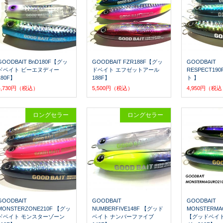
GOODBAIT BnD180F【グッ
GOODBAIT FZR188F【グッ
GOODBAIT
ドベイト ビーエヌディー
ドベイト エフゼットアール
RESPECT1
180F】
188F】
ト 】
4,730円（税込）
5,500円（税込）
4,950円（税
ロングセラー
ロングセラー
GOODBAIT
GOODBAIT
GOODBAIT
MONSTERZONE210F 【グッ
NUMBERFIVE148F 【グッド
MONSTERMA
ドベイト モンスターゾーン
ベイト ナンバーファイブ
【グッドベイト