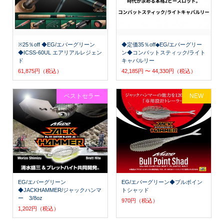
※25％off ◆EG/エバーグリーン
◆定価35％off◆EG/エバーグリー
◆ICSS-60UL エアリアルレジェン
ン◆コンバットスティック/ライト
ド
キャバルリー
61,875円（税込）
42,185円 〜 44,330円（税込）
ベストセラー
NEW
EG/エバーグリーン
EG/エバーグリーン◆ブルポイン
◆JACKHAMMER/ジャックハンマ
トシャッド
ー 3/8oz
970円（税込）
1,202円（税込）