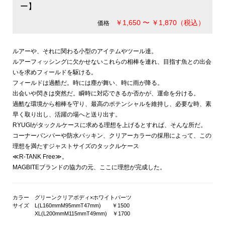
ー】
￥1,650 〜 ￥1,870（税込）
価格
ルアーや、それに関わる小型のアイテムやツール達。
ルアーフィッシングに欠かせないこれらの相棒を連れ、目指す魚との出会
いを求めフィールドを駆ける。
フィールドは過酷だ。時には塵が舞い、時に雨が降る。
出会いや閃きは突然だ。瞬時に対応できるか否かが、運命を分ける。
過酷な環境から相棒を守り、最高のポテンシャルを維持し、必要な時、素
早く取り出し、活躍の場へと送り出す。
RYUGIがタックルケースに求める理想を上げるとすれば、そんな所だ。
コーナーバンパーや防水パッキン、クリアーカラーの採用によって、この
理想を満たすジャストサイズのタックルケース
≪R-TANK Free≫。
MAGBITEブランドの協力の元、ここに理想が完成した。
カラー グリーンクリアボディ×ホワイトパーツ
サイズ L(L160mmM95mmT47mm) ￥1500
XL(L200mmM115mmT49mm) ￥1700