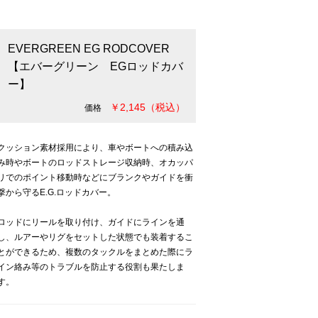
EVERGREEN EG RODCOVER
【エバーグリーン EGロッドカバ
ー】
￥2,145（税込）
価格
クッション素材採用により、車やボートへの積み込
み時やボートのロッドストレージ収納時、オカッパ
リでのポイント移動時などにブランクやガイドを衝
撃から守るE.G.ロッドカバー。
ロッドにリールを取り付け、ガイドにラインを通
し、ルアーやリグをセットした状態でも装着するこ
とができるため、複数のタックルをまとめた際にラ
イン絡み等のトラブルを防止する役割も果たしま
す。