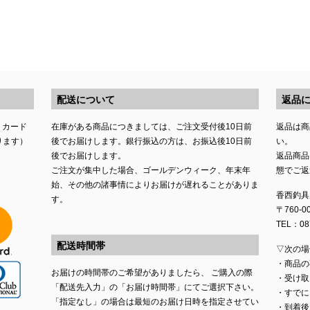
配送について
返品
トカード
在庫がある商品につきましては、ご注文受付後10日前
返品は商
ります）
後でお届けします。銀行振込の方は、お振込後10日前
い。
後でお届けします。
返品商品
ご注文が集中した場合、ゴールデンウィーク、年末年
態でご返
始、その他の諸事情によりお届けが遅れることがありま
香西釣具
す。
〒760-
TEL：087
配送時間帯
▽次の場
・商品の
お届けの時間帯のご希望がありましたら、 ご購入の際
・受け取
「配送先入力」の「お届け時間帯」にてご選択下さい。
・すでに
「指定なし」の場合は最短のお届け日時を指定させてい
・到着後