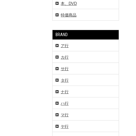
本、DVD
特価商品
BRAND
ア行
カ行
サ行
タ行
ナ行
ハ行
マ行
ヤ行