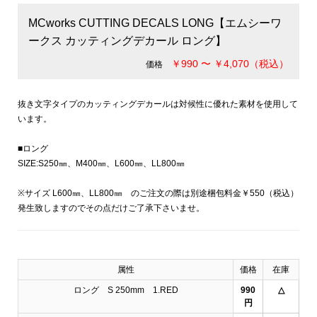
MCworks CUTTING DECALS LONG【エムシーワ
ークス カッティングデカール ロング】
￥990 〜 ￥4,070（税込）
価格
抜き文字タイプのカッティングデカールは対候性に優れた素材を使用して
います。
■ロング
SIZE:S250㎜、M400㎜、L600㎜、LL800㎜
※サイズ L600㎜、LL800㎜ のご注文の際は別途梱包料金￥550（税込）
発生致しますのでその点だけご了承下さいませ。
属性
価格
在庫
ロング S 250mm 1.RED
990
△
円