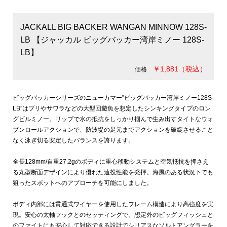
JACKALL BIG BACKER WANGAN MINNOW 128S-
LB 【ジャッカル ビッグバッカー湾岸ミノー 128S-
LB】
￥1,881（税込）
価格
ビッグバッカーシリーズのニューカマー”ビッグバッカー湾岸ミノー128S-
LB”はブリやサワラなどの大型回遊魚を想定したシンキングタイプのロン
グビルミノー。リップで水の抵抗をしっかり掴んで生み出すタイトなウォ
ブンロールアクションで、防波堤の足元までアクションを破綻させること
なく泳ぎ切る安定したバランスを誇ります。
全長128mm/自重27.2gのボディに重心移動システムと空気抵抗を押さえ
る丸型断面デザインにより優れた遠投性能を発揮。海風のある状況下でも
狙ったスポットへのアプローチを可能にしました。
ボディ内部には貫通式ワイヤーを使用したフレーム構造により高強度を実
現。安心の太軸フックとのセッティングで、想定外のビッグフィッシュと
のファイトにも安心して対応できる設計でシリアスなソルトアングラーを