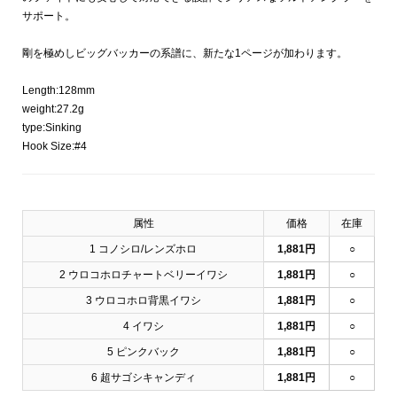
サポート。
剛を極めしビッグバッカーの系譜に、新たな1ページが加わります。
Length:128mm
weight:27.2g
type:Sinking
Hook Size:#4
属性
価格
在庫
1 コノシロ/レンズホロ
1,881円
○
2 ウロコホロチャートベリーイワシ
1,881円
○
3 ウロコホロ背黒イワシ
1,881円
○
4 イワシ
1,881円
○
5 ピンクバック
1,881円
○
6 超サゴシキャンディ
1,881円
○