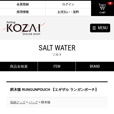
0
会員登録
ログイン
採用情報
お支払い・送料
MENU
SALT WATER
ソルト
商品名検索
ITEM
BRAND
餌木猿 RUNGUNPOUCH 【エギザル ランガンポーチ】
収納グッズ
>
バッグ
> 餌木猿