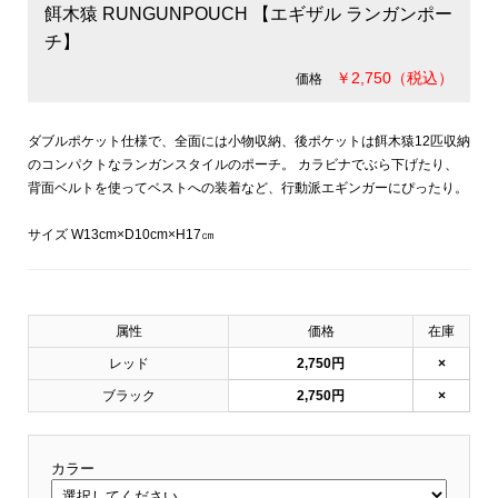
餌木猿 RUNGUNPOUCH 【エギザル ランガンポー
チ】
￥2,750（税込）
価格
ダブルポケット仕様で、全面には小物収納、後ポケットは餌木猿12匹収納
のコンパクトなランガンスタイルのポーチ。 カラビナでぶら下げたり、
背面ベルトを使ってベストへの装着など、行動派エギンガーにぴったり。
サイズ W13cm×D10cm×H17㎝
属性
価格
在庫
レッド
2,750円
×
ブラック
2,750円
×
カラー