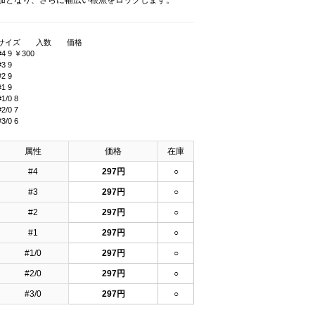
加となり、さらに幅広い根魚をロックします。
サイズ 入数 価格
#4 9 ￥300
#3 9
#2 9
#1 9
#1/0 8
#2/0 7
#3/0 6
属性
価格
在庫
#4
297円
○
#3
297円
○
#2
297円
○
#1
297円
○
#1/0
297円
○
#2/0
297円
○
#3/0
297円
○