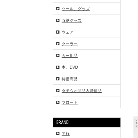
ツール、グッズ
収納グッズ
ウェア
クーラー
カー用品
本、DVD
特価商品
タチウオ商品＆特価品
フロート
BRAND
ア行