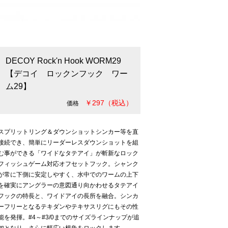
DECOY Rock'n Hook WORM29
【デコイ ロックンフック ワー
ム29】
￥297（税込）
価格
スプリットリング＆ダウンショットシンカー等を直
接続でき、簡単にリーダーレスダウンショットを組
む事ができる「ワイドなタテアイ」が斬新なロック
フィッシュゲーム対応オフセットフック。シャンク
が常に下側に安定しやすく、水中でのワームの上下
を確実にアングラーの意図通り向かわせるタテアイ
フックの特長と、ワイドアイの長所を融合。シンカ
ーフリーとなるテキダンやテキサスリグにもその性
能を発揮。#4～#3/0までのサイズラインナップが追