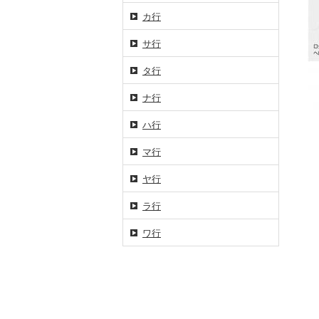
カ行
サ行
タ行
ナ行
ハ行
マ行
ヤ行
ラ行
ワ行