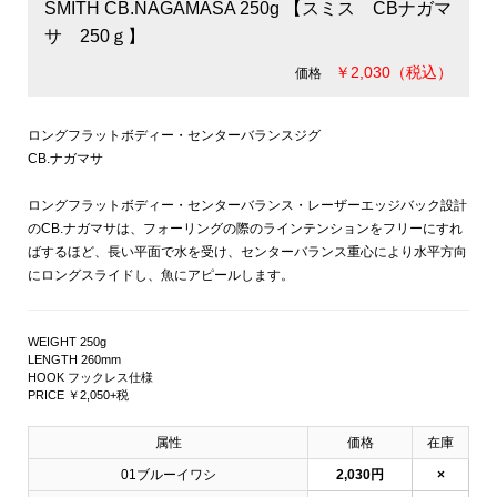
SMITH CB.NAGAMASA 250g 【スミス CBナガマ
サ 250ｇ】
￥2,030（税込）
価格
ロングフラットボディー・センターバランスジグ
CB.ナガマサ
ロングフラットボディー・センターバランス・レーザーエッジバック設計
のCB.ナガマサは、フォーリングの際のラインテンションをフリーにすれ
ばするほど、長い平面で水を受け、センターバランス重心により水平方向
にロングスライドし、魚にアピールします。
WEIGHT 250g
LENGTH 260mm
HOOK フックレス仕様
PRICE ￥2,050+税
属性
価格
在庫
01ブルーイワシ
2,030円
×