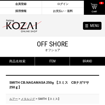
0
会員登録
ログイン
採用情報
お支払い・送料
MENU
OFF SHORE
オフショア
商品名検索
ITEM
BRAND
SMITH CB.NAGAMASA 250g 【スミス CBナガマサ
250ｇ】
ルアー
>
メタルジグ
> SMITH【スミス】