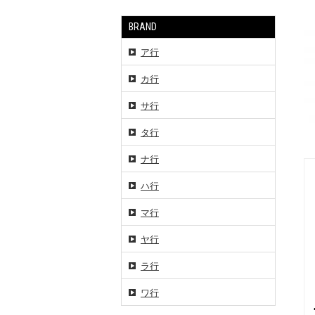
BRAND
ア行
カ行
サ行
タ行
ナ行
ハ行
マ行
ヤ行
ラ行
ワ行