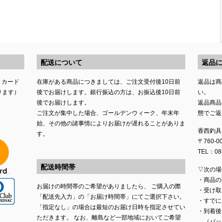
配送について
返品
トカード
在庫がある商品につきましては、ご注文受付後10日前
返品は商
ります）
後でお届けします。銀行振込の方は、お振込後10日前
い。
後でお届けします。
返品商品
ご注文が集中した場合、ゴールデンウィーク、年末年
態でご返
始、その他の諸事情によりお届けが遅れることがありま
香西釣具
す。
〒760-
TEL：087
配送時間帯
▽次の場
・商品の
お届けの時間帯のご希望がありましたら、 ご購入の際
・受け取
「配送先入力」の「お届け時間帯」にてご選択下さい。
・すでに
「指定なし」の場合は最短のお届け日時を指定させてい
・到着後
ただきます。 なお、離島など一部地域においてご希望
（パッ