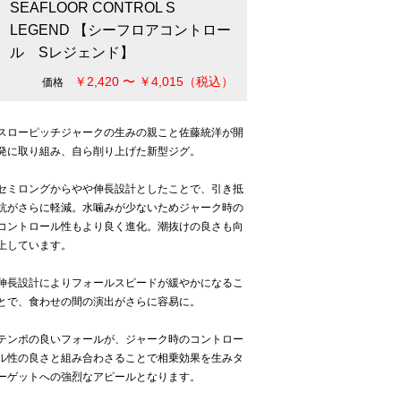
SEAFLOOR CONTROL S
LEGEND 【シーフロアコントロー
ル Sレジェンド】
￥2,420 〜 ￥4,015（税込）
価格
スローピッチジャークの生みの親こと佐藤統洋が開
発に取り組み、自ら削り上げた新型ジグ。
セミロングからやや伸長設計としたことで、引き抵
抗がさらに軽減。水噛みが少ないためジャーク時の
コントロール性もより良く進化。潮抜けの良さも向
上しています。
伸長設計によりフォールスピードが緩やかになるこ
とで、食わせの間の演出がさらに容易に。
テンポの良いフォールが、ジャーク時のコントロー
ル性の良さと組み合わさることで相乗効果を生みタ
ーゲットへの強烈なアピールとなります。