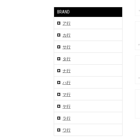
BRAND
ア行
カ行
サ行
タ行
ナ行
ハ行
マ行
ヤ行
ラ行
ワ行