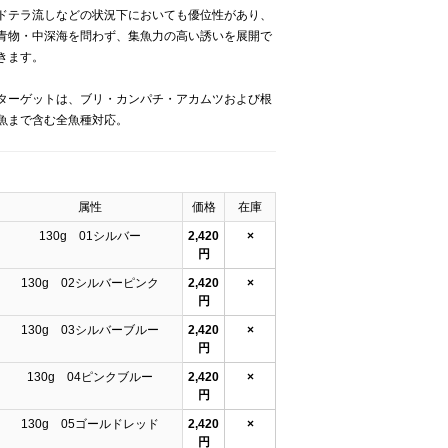
ドテラ流しなどの状況下においても優位性があり、
青物・中深海を問わず、集魚力の高い誘いを展開で
きます。
ターゲットは、ブリ・カンパチ・アカムツおよび根
魚まで含む全魚種対応。
属性
価格
在庫
130g 01シルバー
2,420
×
円
130g 02シルバーピンク
2,420
×
円
130g 03シルバーブルー
2,420
×
円
130g 04ピンクブルー
2,420
×
円
130g 05ゴールドレッド
2,420
×
円