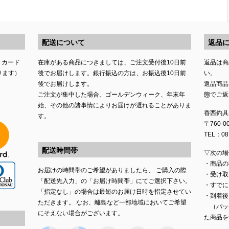
配送について
返品
トカード
在庫がある商品につきましては、ご注文受付後10日前
返品は商
ります）
後でお届けします。銀行振込の方は、お振込後10日前
い。
後でお届けします。
返品商品
ご注文が集中した場合、ゴールデンウィーク、年末年
態でご返
始、その他の諸事情によりお届けが遅れることがありま
香西釣具
す。
〒760-
TEL：087
配送時間帯
▽次の場
・商品の
お届けの時間帯のご希望がありましたら、 ご購入の際
・受け取
「配送先入力」の「お届け時間帯」にてご選択下さい。
・すでに
「指定なし」の場合は最短のお届け日時を指定させてい
・到着後
ただきます。 なお、離島など一部地域においてご希望
（パッ
にそえない場合がございます。
た商品を