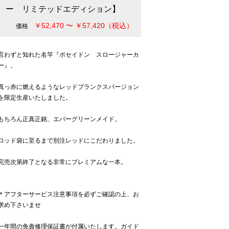
ー リミテッドエディション】
￥52,470 〜 ￥57,420（税込）
価格
言わずと知れた名竿『ポセイドン スロージャーカ
ー』。
真っ赤に燃えるようなレッドブランクスバージョン
を限定生産いたしました。
もちろん正真正銘、エバーグリーンメイド。
ロッド袋に至るまで別注レッドにこだわりました。
完売次第終了となる非常にプレミアムな一本。
＊アフターサービス注意事項を必ずご確認の上、お
求め下さいませ
一年間の免責修理保証書が付属いたします。ガイド