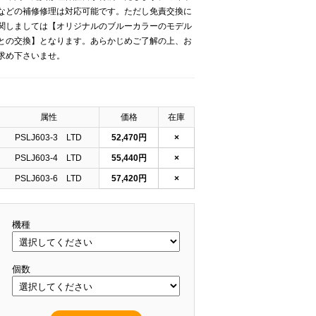
などの補修修理は対応可能です。ただし免責交換に
関しましては【オリジナルのブルーカラーのモデル
との交換】となります。あらかじめご了解の上、お
求め下さいませ。
属性
価格
在庫
PSLJ603-3 LTD
52,470円
×
PSLJ603-4 LTD
55,440円
×
PSLJ603-6 LTD
57,420円
×
機種
個数