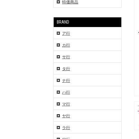
特価商品
BRAND
ア行
カ行
サ行
タ行
ナ行
ハ行
マ行
ヤ行
ラ行