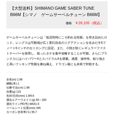
【大型送料】SHIMANO GAME SABER TUNE
B66M【シマノ ゲームサーベルチューン B66M】
￥28,105（税込）
価格
ゲームサーベルチューンは「低活性時にこそ釣れる性能」を突き詰めたロ
ッド。レングスは可動域が広く変幻自在のジグアクションを生みだす6フ
ィート6インチのセミロングに設定。また、小技が効くレギュラーファス
トテーパーを採用し、狙ったタナを集中攻略することが可能。さらにブラ
ンクスにはハイパワーXとスパイラルXを搭載。感度、操作性、粘り強さ
と高いフッキング性能を兼ね備え、ドラゴン級にも余裕で対処する。
全長(m) 1.98
継数(本) 1
仕舞寸法(cm) 1.98
自重(g) 115
先径/元径(mm) 1.9/9.6
適合ルアーウエイト(g) 60～160
適合ラインPE(号) MAX1.5
リールシート位置(mm) 445
カーボン含有率(％) 95.7