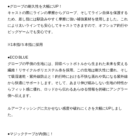
●グローブの耐久性を大幅にUP！
キャストの際にラインの摩擦からグローブ、そしてライン自体を保護する
ため、差し指には馴染みやすく摩擦に強い補強素材を使用しました。これ
により太いラインでも安心してキャストできますので、オフショア釣行や
ビッグゲームでも安心です。
※1本指/５本指に採用
●ECO BLUE
グローブの甲側の生地には、回収ペットボトルから生まれた未来を変える
繊維！リサイクルポリエステル糸を採用。この生地は耐久性に優れ、そし
て吸湿速乾・紫外線防止と！釣行時における不快な蒸れや気になる紫外線
から快適にサポートします。そして、あまり伸び縮みしない生地の特性か
らフィット感に優れ、ロッドから伝わるあらゆる情報を的確にアングラー
側へ伝えます。
ルアーフィッシングに欠かせない感度や破れにくさを大幅にUPしまし
た。
●マジックテープが内側に！