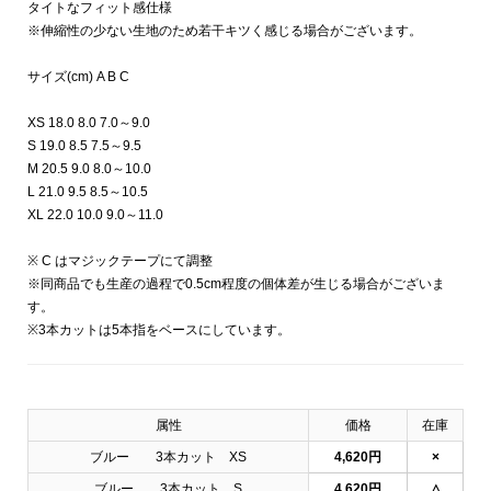
タイトなフィット感仕様
※伸縮性の少ない生地のため若干キツく感じる場合がございます。
サイズ(cm) A B C
XS 18.0 8.0 7.0～9.0
S 19.0 8.5 7.5～9.5
M 20.5 9.0 8.0～10.0
L 21.0 9.5 8.5～10.5
XL 22.0 10.0 9.0～11.0
※ C はマジックテープにて調整
※同商品でも生産の過程で0.5cm程度の個体差が生じる場合がございま
す。
※3本カットは5本指をベースにしています。
属性
価格
在庫
ブルー 3本カット XS
4,620円
×
ブルー 3本カット S
4,620円
△