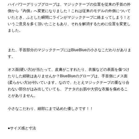
ハイパワーグリップグローブは、マジックテープの位置を従来の手首の外
側から『内側』へ変更になりました！これは従来のモデルの外側について
いたとき、ふとした瞬間にラインがマジックテープに絡まってしまう！と
いうご意見を多く頂いたこともあり、それを解消するために位置を変更し
ました。
また、手首部分のマジックテープにはBlueBlueの小さなこだわりがありま
す。
オス面(硬い方)が当たって、皮膚がこすれたり、衣服などの表面を傷つけ
たりした経験はありませんか？BlueBlueのグローブは、手首側にメス面
(柔らかい方)が付いています。なので、たとえマジックテープの重なり合
わない部分がはみ出していても、 アナタのお肌や大切な衣服を傷めるこ
とがありません。
小さなこだわり、細部にまで込めた優しさです！！
●サイズ感と寸法