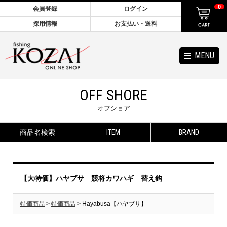
0
会員登録
ログイン
採用情報
お支払い・送料
MENU
OFF SHORE
オフショア
商品名検索
ITEM
BRAND
【大特価】ハヤブサ 競将カワハギ 替え鈎
特価商品
>
特価商品
> Hayabusa【ハヤブサ】