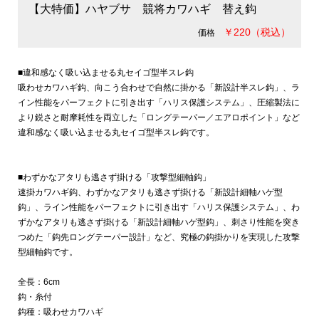
【大特価】ハヤブサ 競将カワハギ 替え鈎
￥220（税込）
価格
■違和感なく吸い込ませる丸セイゴ型半スレ鈎
吸わせカワハギ鈎、向こう合わせで自然に掛かる「新設計半スレ鈎」、ラ
イン性能をパーフェクトに引き出す「ハリス保護システム」、圧縮製法に
より鋭さと耐摩耗性を両立した「ロングテーパー／エアロポイント」など
違和感なく吸い込ませる丸セイゴ型半スレ鈎です。
■わずかなアタリも逃さず掛ける「攻撃型細軸鈎」
速掛カワハギ鈎、わずかなアタリも逃さず掛ける「新設計細軸ハゲ型
鈎」、ライン性能をパーフェクトに引き出す「ハリス保護システム」、わ
ずかなアタリも逃さず掛ける「新設計細軸ハゲ型鈎」、刺さり性能を突き
つめた「鈎先ロングテーパー設計」など、究極の鈎掛かりを実現した攻撃
型細軸鈎です。
全長：6cm
鈎・糸付
鈎種：吸わせカワハギ