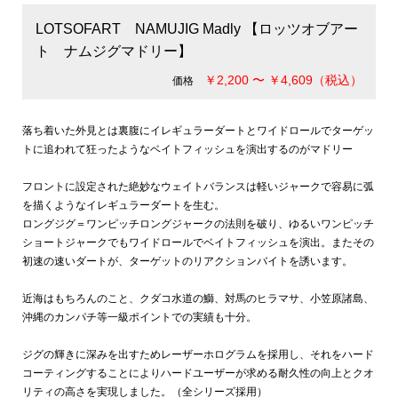
LOTSOFART NAMUJIG Madly 【ロッツオブアー
ト ナムジグマドリー】
￥2,200 〜 ￥4,609（税込）
価格
落ち着いた外見とは裏腹にイレギュラーダートとワイドロールでターゲッ
トに追われて狂ったようなベイトフィッシュを演出するのがマドリー
フロントに設定された絶妙なウェイトバランスは軽いジャークで容易に弧
を描くようなイレギュラーダートを生む。
ロングジグ＝ワンピッチロングジャークの法則を破り、ゆるいワンピッチ
ショートジャークでもワイドロールでベイトフィッシュを演出。またその
初速の速いダートが、ターゲットのリアクションバイトを誘います。
近海はもちろんのこと、クダコ水道の鰤、対馬のヒラマサ、小笠原諸島、
沖縄のカンパチ等一級ポイントでの実績も十分。
ジグの輝きに深みを出すためレーザーホログラムを採用し、それをハード
コーティングすることによりハードユーザーが求める耐久性の向上とクオ
リティの高さを実現しました。（全シリーズ採用）