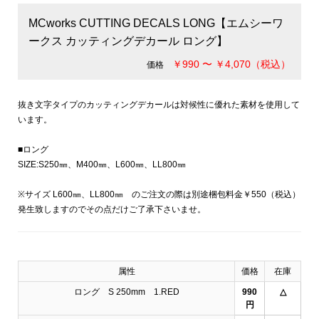
MCworks CUTTING DECALS LONG【エムシーワ
ークス カッティングデカール ロング】
￥990 〜 ￥4,070（税込）
価格
抜き文字タイプのカッティングデカールは対候性に優れた素材を使用して
います。
■ロング
SIZE:S250㎜、M400㎜、L600㎜、LL800㎜
※サイズ L600㎜、LL800㎜ のご注文の際は別途梱包料金￥550（税込）
発生致しますのでその点だけご了承下さいませ。
属性
価格
在庫
ロング S 250mm 1.RED
990
△
円