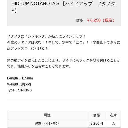
HIDEUP NOTANOTA S 【ハイドアップ ノタノタ
S】
￥8,250（税込）
価格
ノタノタに『シンキング』が新たにラインナップ！
今度のノタノタは沈む！！そして、水中で『立つ』！！水面直下でさらに
超デッドスローに引ける！！
頭の横アイを強化したことにより、サイドにもフックを取り付けることが
でき、根掛かりを減らすことができます。
Length：115mm
Weight：約56g
Type：SINKING
属性
価格
在庫
#09 ハイレモン
8,250円
△