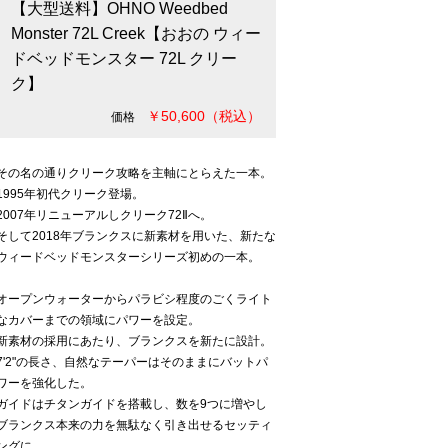
【大型送料】OHNO Weedbed
Monster 72L Creek【おおの ウィー
ドベッドモンスター 72L クリー
ク】
￥50,600（税込）
価格
その名の通りクリーク攻略を主軸にとらえた一本。
1995年初代クリーク登場。
2007年リニューアルしクリーク72Ⅱへ。
そして2018年ブランクスに新素材を用いた、新たな
ウィードベッドモンスターシリーズ初めの一本。
オープンウォーターからパラビシ程度のごくライト
なカバーまでの領域にパワーを設定。
新素材の採用にあたり、ブランクスを新たに設計。
7'2"の長さ、自然なテーパーはそのままにバットパ
ワーを強化した。
ガイドはチタンガイドを搭載し、数を9つに増やし
ブランクス本来の力を無駄なく引き出せるセッティ
ングに。