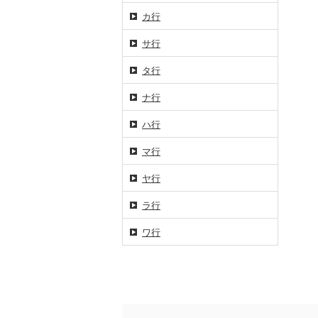
カ行
サ行
タ行
ナ行
ハ行
マ行
ヤ行
ラ行
ワ行