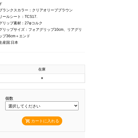
ド
ブランクスカラー：クリアオリーブブラウン
リールシート：TCS17.
グリップ素材：27φコルク
グリップサイズ：フォアグリップ10cm、リアグリ
ップ36cm＋エンド
生産国:日本
在庫
×
個数
カートに入れる