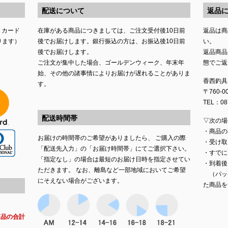
配送について
返品
トカード
在庫がある商品につきましては、ご注文受付後10日前
返品は商
ります）
後でお届けします。銀行振込の方は、お振込後10日前
い。
後でお届けします。
返品商品
ご注文が集中した場合、ゴールデンウィーク、年末年
態でご返
始、その他の諸事情によりお届けが遅れることがありま
香西釣具
す。
〒760-
TEL：087
配送時間帯
▽次の場
・商品の
お届けの時間帯のご希望がありましたら、 ご購入の際
・受け取
「配送先入力」の「お届け時間帯」にてご選択下さい。
・すでに
「指定なし」の場合は最短のお届け日時を指定させてい
・到着後
ただきます。 なお、離島など一部地域においてご希望
（パッ
にそえない場合がございます。
た商品を
商品の合計