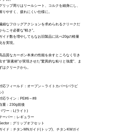
グリップ周りはリールシート、コルクを細身にし、
握りやすく、疲れにくい仕様に。
繊細なフロッグアクションを求められるクリークだ
からこそ必要な”軽さ”。
ガイド数を増やしてもなお旧製品に比べ20gの軽量
化を実現。
高品質なカーボン本来の性能を余すところなく引き
出す”新素材”が実現させた”驚異的な粘りと強度”、ま
ずはクリークから。
対応フィールド：オープン～ライトカバー(パラビ
シ)
対応ライン：PE#6～#8
自重：230g前後
パワー：L(ライト)
テーパー：レギュラー
Sector：グリップオフセット
ガイド：チタンMNガイド(トップ)、チタンKWガイ