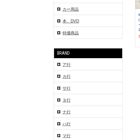
カー用品
本、DVD
特価商品
BRAND
ア行
カ行
サ行
タ行
ナ行
ハ行
マ行