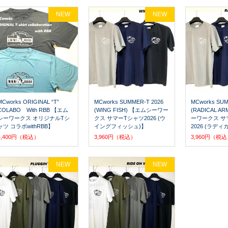
NEW
NEW
MCworks ORIGINAL “T”
MCworks SUMMER-T 2026
MCworks SUM
COLABO With RBB 【エム
(WING FISH) 【エムシーワー
(RADICAL A
シーワークス オリジナルTシ
クス サマーTシャツ2026 (ウ
ーワークス サ
ャツ コラボwithRBB】
イングフィッシュ)】
2026 (ラデ
4,400円（税込）
3,960円（税込）
3,960円（税
NEW
NEW