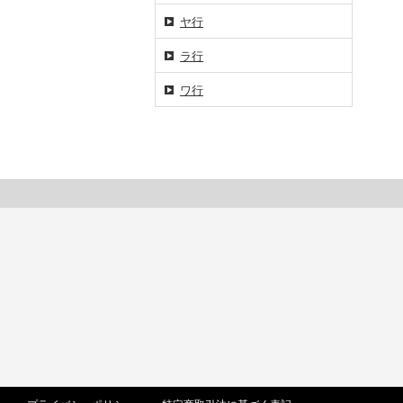
ヤ行
ラ行
ワ行