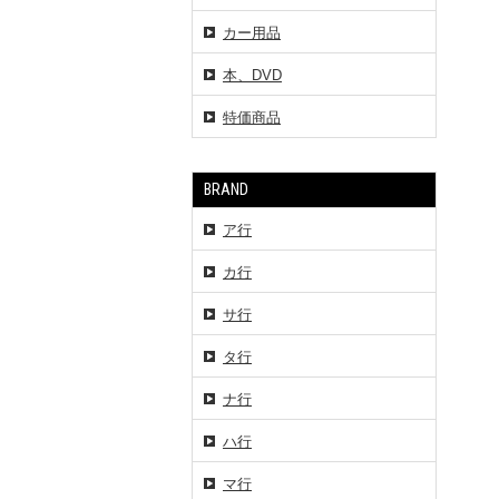
カー用品
本、DVD
特価商品
BRAND
ア行
カ行
サ行
タ行
ナ行
ハ行
マ行