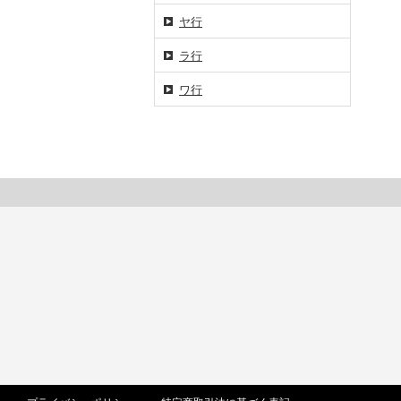
ヤ行
ラ行
ワ行