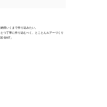
ら納得いくまで作り込みたい。
ひとつ丁寧に作り込むべく、とことんルアーづくり
 BAIT」