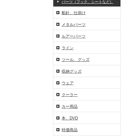
パーツ（フック、シートなど）
船針、仕掛け
メタルパーツ
ルアーパーツ
ライン
ツール、グッズ
収納グッズ
ウェア
クーラー
カー用品
本、DVD
特価商品