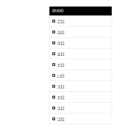
BRAND
ア行
カ行
サ行
タ行
ナ行
ハ行
マ行
ヤ行
ラ行
ワ行