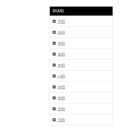
BRAND
ア行
カ行
サ行
タ行
ナ行
ハ行
マ行
ヤ行
ラ行
ワ行