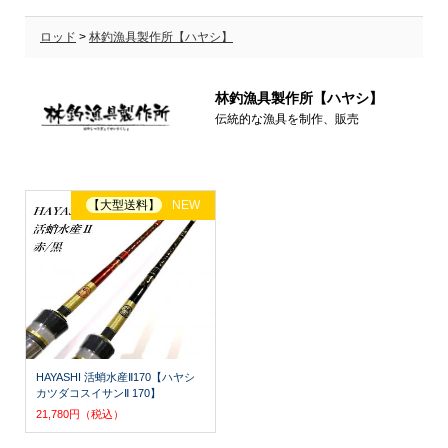
ロッド
>
林釣漁具製作所【ハヤシ】
林釣漁具製作所【ハヤシ】
伝統的な漁具を制作、販売
【大型送料】
NEW
HAYASHI 活蛸水産Ⅱ170【ハヤシ
カツダコスイサンⅡ 170】
21,780円（税込）