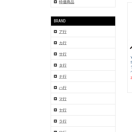
特価商品
BRAND
ア行
カ行
サ行
タ行
ナ行
ハ行
マ行
ヤ行
ラ行