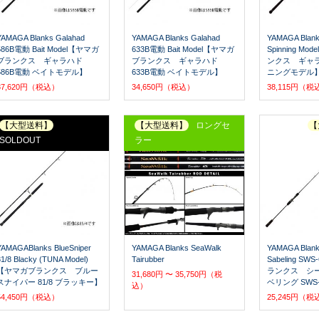
YAMAGA Blanks Galahad
YAMAGA Blanks Galahad
YAMAGA Blank
586B電動 Bait Model【ヤマガ
633B電動 Bait Model【ヤマガ
Spinning M
ブランクス ギャラハド
ブランクス ギャラハド
ンクス ギャラハ
586B電動 ベイトモデル】
633B電動 ベイトモデル】
ニングモデル
37,620円（税込）
34,650円（税込）
38,115円（税
【大型送料】
【大型送料】
ロングセ
【
SOLDOUT
ラー
YAMAGABlanks BlueSniper
YAMAGA Blanks SeaWalk
YAMAGA Blank
81/8 Blacky (TUNA Model)
Tairubber
Sabeling S
【ヤマガブランクス ブルー
ランクス シー
31,680円 〜 35,750円（税
スナイパー 81/8 ブラッキー】
ベリング SWS-
込）
54,450円（税込）
25,245円（税