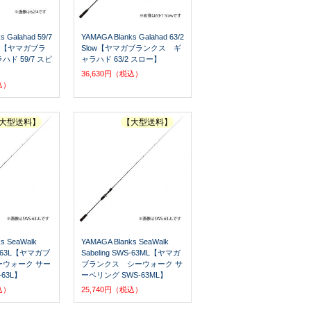
s Galahad 59/7
YAMAGA Blanks Galahad 63/2
odel【ヤマガブラ
Slow【ヤマガブランクス ギ
ド 59/7 スピ
ャラハド 63/2 スロー】
】
36,630円（税込）
込）
大型送料】
【大型送料】
s SeaWalk
YAMAGA Blanks SeaWalk
WS-63L【ヤマガブ
Sabeling SWS-63ML【ヤマガ
ウォーク サー
ブランクス シーウォーク サ
63L】
ーベリング SWS-63ML】
込）
25,740円（税込）