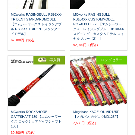
MCworks RAGINGBULL RB93XX-
MCworks RAGINGBULL
TRIDENT STANDARDMODEL
RB104XX CUSTOMMODEL
【エムシーワークス レイジングブ
ROYALBLUE (2) 【エムシーワー
ル RB93XX-TRIDENT スタンダー
クス レイジングブル RB104XX
ドモデル】
スピニング カスタムモデル ロイ
ヤルブルー（2） 】
67,100円（税込）
92,070円（税込）
大型
再入荷
ロングセラー
MCworks ROCKSHORE
Megabass KAGELOUMID125F
GAFFSHAFT 130 【エムシーワー
【メガバス カゲロウMD125F】
クス ロックショアギャフシャフト
2,530円（税込）
130】
30,800円（税込）