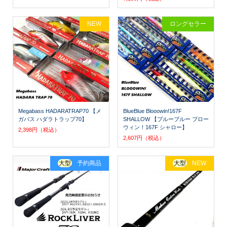
NEW
ロングセラー
Megabass HADARATRAP70 【メ
BlueBlue Blooowin!167F
ガバス ハダラトラップ70】
SHALLOW 【ブルーブルー ブロー
ウィン！167F シャロー】
2,398円（税込）
2,607円（税込）
大型
予約商品
大型
NEW