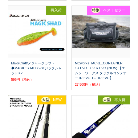
再入荷
特別
ベストセラー
MajorCraft/メジャークラフト
MCworks TACKLECONTAINER
◆MAGIC SHAD3.2/マジックシャ
1R EVO TC-1R EVO (NEW) 【エ
ッド3.2
ムシーワークス タックルコンテナ
ー1R EVO TC-1R EVO】
596円（税込）
27,500円（税込）
大型
NEW
大型
再入荷