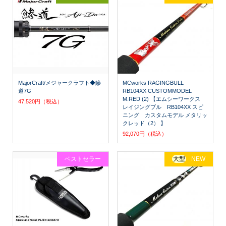
MajorCraft/メジャークラフト◆鰺
MCworks RAGINGBULL
道7G
RB104XX CUSTOMMODEL
M.RED (2) 【エムシーワークス
47,520円（税込）
レイジングブル RB104XX スピ
ニング カスタムモデル メタリッ
クレッド（2） 】
92,070円（税込）
ベストセラー
大型
NEW