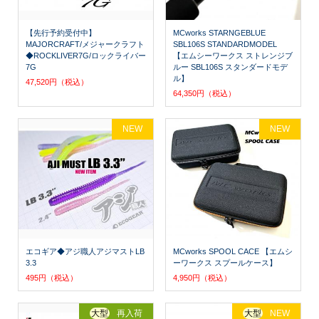
【先行予約受付中】
MCworks STARNGEBLUE
MAJORCRAFT/メジャークラフト
SBL106S STANDARDMODEL
◆ROCKLIVER7G/ロックライバー
【エムシーワークス ストレンジブ
7G
ルー SBL106S スタンダードモデ
ル】
47,520円（税込）
64,350円（税込）
NEW
NEW
エコギア◆アジ職人アジマストLB
MCworks SPOOL CACE 【エムシ
3.3
ーワークス スプールケース】
495円（税込）
4,950円（税込）
大型
再入荷
大型
NEW