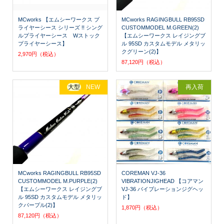
MCworks 【エムシーワークス プ
MCworks RAGINGBULL RB95SD
ライヤーシース シリーズ !! シング
CUSTOMMODEL M.GREEN(2)
ルプライヤーシース Wストック
【エムシーワークス レイジングブ
プライヤーシース】
ル 95SD カスタムモデル メタリッ
クグリーン(2)】
2,970円（税込）
87,120円（税込）
大型
NEW
再入荷
MCworks RAGINGBULL RB95SD
COREMAN VJ-36
CUSTOMMODEL M.PURPLE(2)
VIBRATIONJIGHEAD 【コアマン
【エムシーワークス レイジングブ
VJ-36 バイブレーションジグヘッ
ル 95SD カスタムモデル メタリッ
ド】
クパープル(2)】
1,870円（税込）
87,120円（税込）