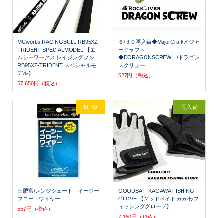
MCworks RAGINGBULL RB95XZ-
６/３０再入荷◆MajorCraft/メジャ
TRIDENT SPECIALMODEL 【エ
ークラフト
ムシーワークス レイジングブル
◆DORAGONSCREW /ドラゴン
RB95XZ-TRIDENT スペシャルモ
スクリュー
デル】
627円（税込）
67,650円（税込）
NEW
再入荷
土肥富/レンジシュート イージー
GOODBAIT KAGAWA FISHING
フロートワイヤー
GLOVE 【グッドベイト かがわフ
ィッシンググローブ】
557円（税込）
7,150円（税込）