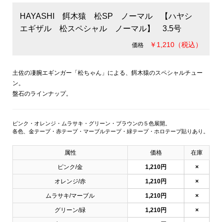
HAYASHI 餌木猿 松SP ノーマル 【ハヤシ
エギザル 松スペシャル ノーマル】 3.5号
￥1,210（税込）
価格
土佐の凄腕エギンガー「松ちゃん」による、餌木猿のスペシャルチュー
ン。
盤石のラインナップ。
ピンク・オレンジ・ムラサキ・グリーン・ブラウンの５色展開。
各色、金テープ・赤テープ・マーブルテープ・緑テープ・ホロテープ貼りあり。
属性
価格
在庫
ピンク/金
1,210円
×
オレンジ/赤
1,210円
×
ムラサキ/マーブル
1,210円
×
グリーン/緑
1,210円
×