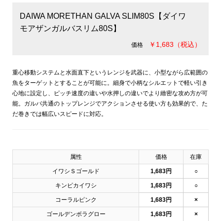
DAIWA MORETHAN GALVA SLIM80S【ダイワ
モアザンガルバスリム80S】
￥1,683（税込）
価格
重心移動システムと水面直下というレンジを武器に、小型ながら広範囲の
魚をターゲットとすることが可能に。細身で小柄なシルエットで軽い引き
心地に設定し、ピッチ速度の違いや水押しの違いでより緻密な攻め方が可
能。ガルバ共通のトップレンジでアクションさせる使い方も効果的で、た
だ巻きでは幅広いスピードに対応。
属性
価格
在庫
イワシＳゴールド
1,683円
○
キンピカイワシ
1,683円
○
コーラルピンク
1,683円
×
ゴールデンボラグロー
1,683円
×