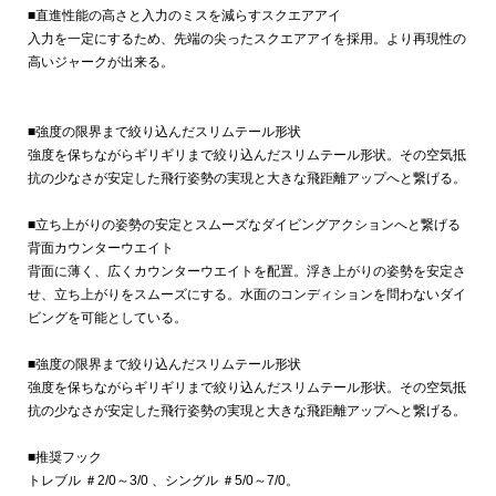
■直進性能の高さと入力のミスを減らすスクエアアイ
入力を一定にするため、先端の尖ったスクエアアイを採用。より再現性の
高いジャークが出来る。
■強度の限界まで絞り込んだスリムテール形状
強度を保ちながらギリギリまで絞り込んだスリムテール形状。その空気抵
抗の少なさが安定した飛行姿勢の実現と大きな飛距離アップへと繋げる。
■立ち上がりの姿勢の安定とスムーズなダイビングアクションへと繋げる
背面カウンターウエイト
背面に薄く、広くカウンターウエイトを配置。浮き上がりの姿勢を安定さ
せ、立ち上がりをスムーズにする。水面のコンディションを問わないダイ
ビングを可能としている。
■強度の限界まで絞り込んだスリムテール形状
強度を保ちながらギリギリまで絞り込んだスリムテール形状。その空気抵
抗の少なさが安定した飛行姿勢の実現と大きな飛距離アップへと繋げる。
■推奨フック
トレブル ＃2/0～3/0 、シングル ＃5/0～7/0。