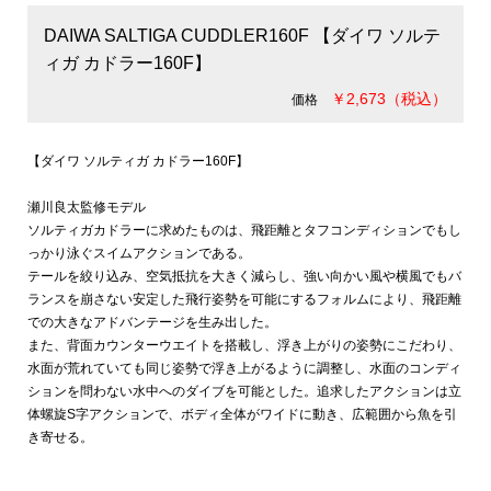
DAIWA SALTIGA CUDDLER160F 【ダイワ ソルテ
ィガ カドラー160F】
￥2,673（税込）
価格
【ダイワ ソルティガ カドラー160F】
瀬川良太監修モデル
ソルティガカドラーに求めたものは、飛距離とタフコンディションでもし
っかり泳ぐスイムアクションである。
テールを絞り込み、空気抵抗を大きく減らし、強い向かい風や横風でもバ
ランスを崩さない安定した飛行姿勢を可能にするフォルムにより、飛距離
での大きなアドバンテージを生み出した。
また、背面カウンターウエイトを搭載し、浮き上がりの姿勢にこだわり、
水面が荒れていても同じ姿勢で浮き上がるように調整し、水面のコンディ
ションを問わない水中へのダイブを可能とした。追求したアクションは立
体螺旋S字アクションで、ボディ全体がワイドに動き、広範囲から魚を引
き寄せる。