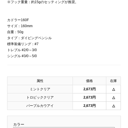
※フック重量：約15gのセッティングが推奨。
カドラー160F
サイズ：160mm
自重：50g
タイプ：ダイビングペンシル
標準装備リング：#7
トレブル #2/0～3/0
シングル #3/0～5/0
属性
価格
在庫
ミントクリア
2,673円
△
トロピッククリア
2,673円
△
パープルカウアイ
2,673円
△
カラー