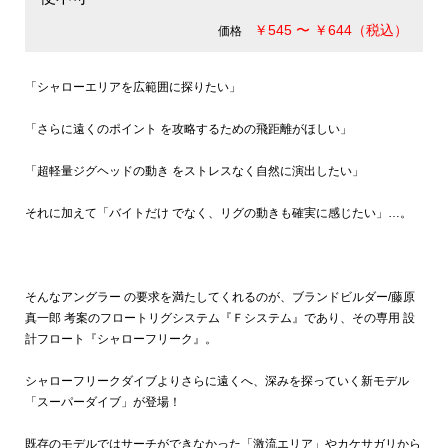
￥545 〜 ￥644（税込）
価格
「シャローエリアを広範囲に探りたい」
「さらに遠くのポイント を攻略するための飛距離がほしい」
「超軽量ジグヘッドの動き をストレスなく自然に演出したい」
それに加えて「バイトだけ でなく、リグの動きも確実に感じたい」…。
そんなアングラー の要求を満たしてくれるのが、ブランドビルダー/藤原
真一郎 考案のフロートリグシステム『Ｆシステム』であり、その専用 設
計フロート『シャローフリーク』。
シャローフリークダイブよりさらに遠くへ、深みを探っていく新モデル
「スーパーダイブ」が登場！
既存のモデルではサーチができなかった「激流エリア」やカケサガリから