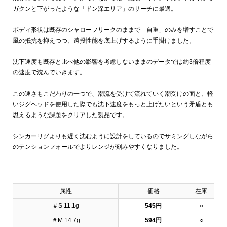
ガクンと下がったような「ドン深エリア」のサーチに最適。
ボディ形状は既存のシャローフリークのままで「自重」のみを増すことで
風の抵抗を抑えつつ、遠投性能を底上げするように手掛けました。
沈下速度も既存と比べ他の影響を考慮しないままのデータでは約3倍程度
の速度で沈んでいきます。
この速さもこだわりの一つで、潮流を受けて流れていく潮受けの面と、軽
いジグヘッドを使用した際でも沈下速度をもっと上げたいという矛盾とも
思えるような課題をクリアした製品です。
シンカーリグよりも遅く沈むように設計をしているのでサミングしながら
のテンションフォールでよりレンジが刻みやすくなりました。
属性
価格
在庫
＃S 11.1g
545円
○
＃M 14.7g
594円
○