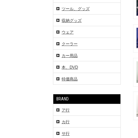
ツール、グッズ
収納グッズ
ウェア
クーラー
カー用品
本、DVD
特価商品
BRAND
ア行
カ行
サ行