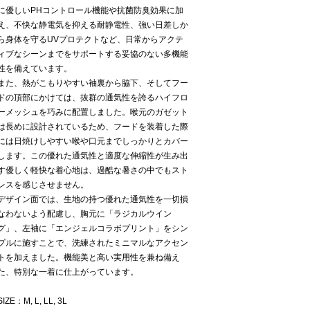
に優しいPHコントロール機能や抗菌防臭効果に加
え、不快な静電気を抑える耐静電性、強い日差しか
ら身体を守るUVプロテクトなど、日常からアクテ
ィブなシーンまでをサポートする妥協のない多機能
性を備えています。
また、熱がこもりやすい袖裏から脇下、そしてフー
ドの頂部にかけては、抜群の通気性を誇るハイフロ
ーメッシュを巧みに配置しました。喉元のガゼット
は長めに設計されているため、フードを装着した際
には日焼けしやすい喉や口元までしっかりとカバー
します。この優れた通気性と適度な伸縮性が生み出
す優しく軽快な着心地は、過酷な暑さの中でもスト
レスを感じさせません。
デザイン面では、生地の持つ優れた通気性を一切損
なわないよう配慮し、胸元に「ラジカルウイン
グ」、左袖に「エンジェルコラボプリント」をシン
プルに施すことで、洗練されたミニマルなアクセン
トを加えました。機能美と高い実用性を兼ね備え
た、特別な一着に仕上がっています。
SIZE：M, L, LL, 3L