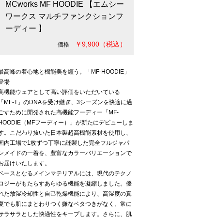
MCworks MF HOODIE 【エムシー
ワークス マルチファンクションフ
ーディー 】
￥9,900（税込）
価格
最高峰の着心地と機能美を纏う。「MF-HOODIE」
登場
高機能ウェアとして高い評価をいただいている
「MF-T」のDNAを受け継ぎ、3シーズンを快適に過
ごすために開発された高機能フーディー「MF-
HOODIE（MFフーディー）」が新たにデビューしま
す。こだわり抜いた日本製超高機能素材を使用し、
国内工場で1枚ずつ丁寧に縫製した完全フルジャパ
ンメイドの一着を、豊富なカラーバリエーションで
お届けいたします。
ベースとなるメインマテリアルには、現代のテクノ
ロジーがもたらすあらゆる機能を凝縮しました。優
れた放湿冷却性と自己乾燥機能により、高湿度の真
夏でも肌にまとわりつく嫌なベタつきがなく、常に
サラサラとした快適性をキープします。さらに、肌