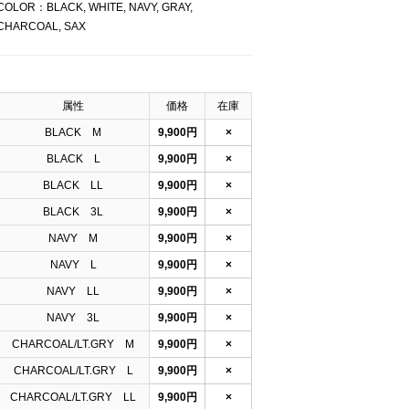
COLOR：BLACK, WHITE, NAVY, GRAY,
CHARCOAL, SAX
属性
価格
在庫
BLACK M
9,900円
×
BLACK L
9,900円
×
BLACK LL
9,900円
×
BLACK 3L
9,900円
×
NAVY M
9,900円
×
NAVY L
9,900円
×
NAVY LL
9,900円
×
NAVY 3L
9,900円
×
CHARCOAL/LT.GRY M
9,900円
×
CHARCOAL/LT.GRY L
9,900円
×
CHARCOAL/LT.GRY LL
9,900円
×