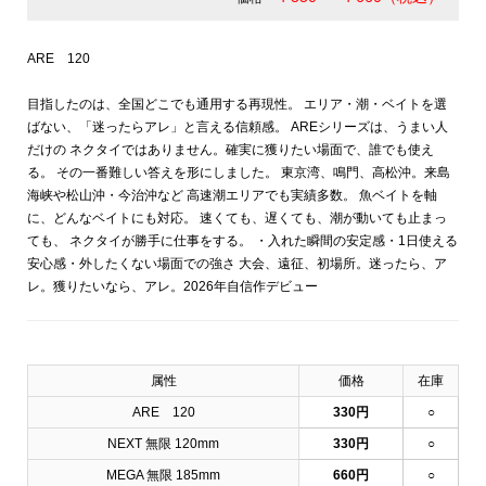
ARE 120
目指したのは、全国どこでも通用する再現性。 エリア・潮・ベイトを選
ばない、「迷ったらアレ」と言える信頼感。 AREシリーズは、うまい人
だけの ネクタイではありません。確実に獲りたい場面で、誰でも使え
る。 その一番難しい答えを形にしました。 東京湾、鳴門、高松沖。来島
海峡や松山沖・今治沖など 高速潮エリアでも実績多数。 魚ベイトを軸
に、どんなベイトにも対応。 速くても、遅くても、潮が動いても止まっ
ても、 ネクタイが勝手に仕事をする。 ・入れた瞬間の安定感・1日使える
安心感・外したくない場面での強さ 大会、遠征、初場所。迷ったら、ア
レ。獲りたいなら、アレ。2026年自信作デビュー
属性
価格
在庫
ARE 120
330円
○
NEXT 無限 120mm
330円
○
MEGA 無限 185mm
660円
○