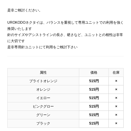
是非ご検討ください。
UROKODOネクタイは、バランスを重視して専用ユニットでの利用を強く
推奨いたします
針のサイズやアシストラインの長さ、硬さなど、ユニットとの相性は非常
に大切です
是非専用針ユニットにて利用をご検討下さい
属性
価格
在庫
ブライトオレンジ
515円
×
オレンジ
515円
×
イエロー
515円
×
ピンクグロー
515円
×
グリーン
515円
×
ブラック
515円
×