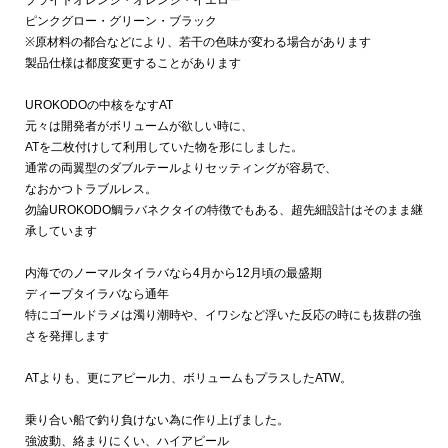
ブライトオレンジ・オレンジ・イエロー
ピンクグロー・グリーン・ブラック
※原材料の都合などにより、若干の色味が変わる場合があります
製品仕様は都度変更することがあります
UROKODOの中核をなすAT
元々は開発者がボリュームが欲しい時に、
ATを二枚付けして利用していた物を形にしました。
通常の両翼型のダブルテールよりセッティングが容易で、
なおかつトラブルレス。
勿論UROKODO鯛ラバネクタイの特徴でもある、超先細設計はそのまま継
承しています
内海でのノーマルタイラバなら4月から12月頃の最盛期
ディープタイラバなら通年
特にゴールドラメは濁り潮時や、イワシなど浮いた反応の時にも抜群の強
さを発揮します
ATよりも、更にアピール力、ボリュームもプラスしたATW。
乗り合い船で釣り負けない為に作り上げました。
強波動、絡まりにくい、ハイアピール