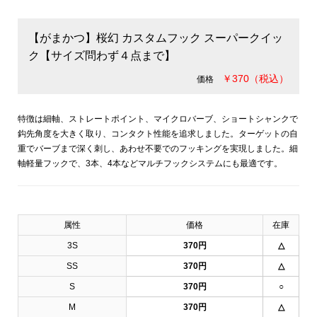
【がまかつ】桜幻 カスタムフック スーパークイッ
ク【サイズ問わず４点まで】
￥370（税込）
価格
特徴は細軸、ストレートポイント、マイクロバーブ、ショートシャンクで
鈎先角度を大きく取り、コンタクト性能を追求しました。ターゲットの自
重でバーブまで深く刺し、あわせ不要でのフッキングを実現しました。細
軸軽量フックで、3本、4本などマルチフックシステムにも最適です。
属性
価格
在庫
3S
370円
△
SS
370円
△
S
370円
○
M
370円
△