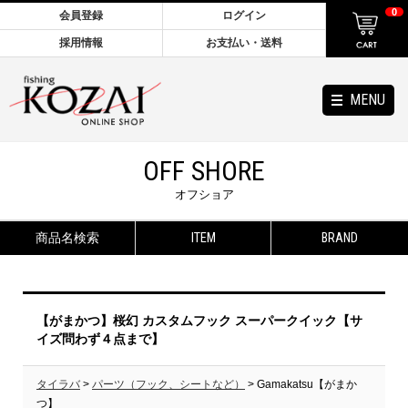
0
会員登録
ログイン
採用情報
お支払い・送料
MENU
OFF SHORE
オフショア
商品名検索
ITEM
BRAND
【がまかつ】桜幻 カスタムフック スーパークイック【サ
イズ問わず４点まで】
タイラバ
>
パーツ（フック、シートなど）
> Gamakatsu【がまか
つ】