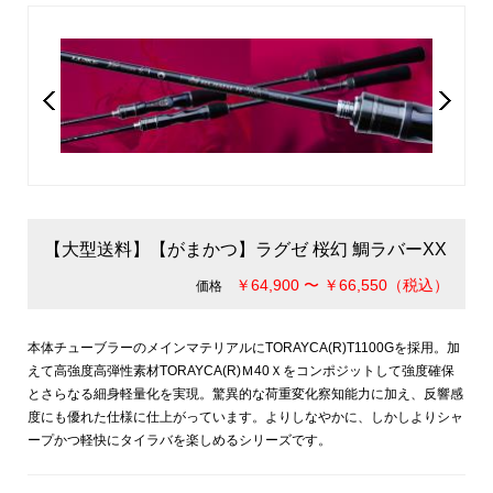
【大型送料】【がまかつ】ラグゼ 桜幻 鯛ラバーXX
￥64,900 〜 ￥66,550（税込）
価格
本体チューブラーのメインマテリアルにTORAYCA(R)T1100Gを採用。加
えて高強度高弾性素材TORAYCA(R)Ｍ40Ｘをコンポジットして強度確保
とさらなる細身軽量化を実現。驚異的な荷重変化察知能力に加え、反響感
度にも優れた仕様に仕上がっています。よりしなやかに、しかしよりシャ
ープかつ軽快にタイラバを楽しめるシリーズです。