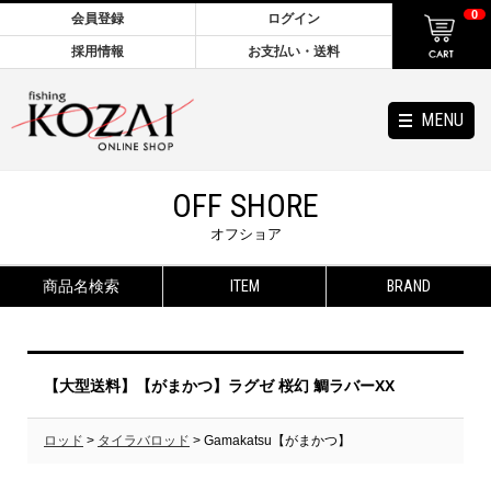
0
会員登録
ログイン
採用情報
お支払い・送料
MENU
OFF SHORE
オフショア
商品名検索
ITEM
BRAND
【大型送料】【がまかつ】ラグゼ 桜幻 鯛ラバーXX
ロッド
>
タイラバロッド
> Gamakatsu【がまかつ】